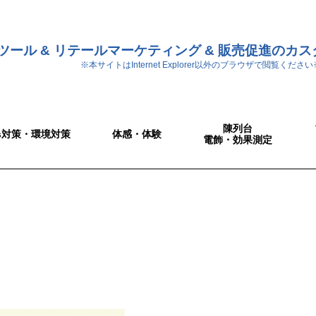
ツール & リテールマーケティング & 販売促進のカ
※本サイトはInternet Explorer以外のブラウザで閲覧ください
陳列台
Gs対策・環境対策
体感・体験
電飾・効果測定