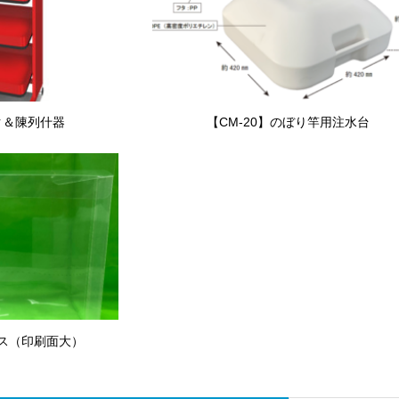
ク＆陳列什器
【CM-20】のぼり竿用注水台
ース（印刷面大）