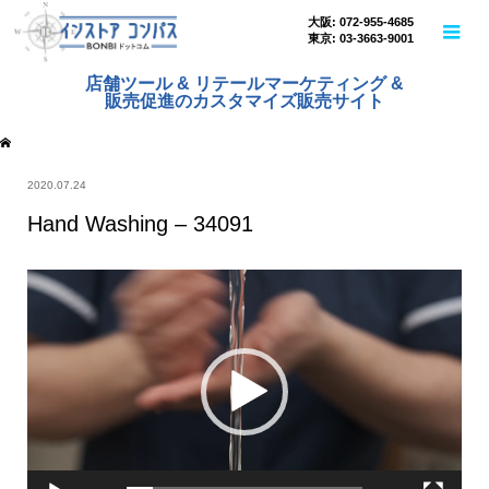
大阪: 072-955-4685
東京: 03-3663-9001
店舗ツール & リテールマーケティング &
販売促進のカスタマイズ販売サイト
2020.07.24
Hand Washing – 34091
動
画
プ
レ
ー
ヤ
ー