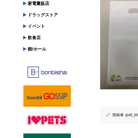
家電量販店
ドラッグストア
イベント
飲食店
館/ホール
投稿者:
gviit_b