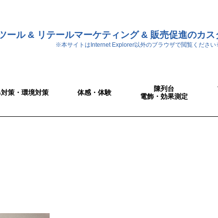
ツール & リテールマーケティング & 販売促進のカ
※本サイトはInternet Explorer以外のブラウザで閲覧ください
陳列台
Gs対策・環境対策
体感・体験
電飾・効果測定