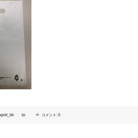
bgviit_bb
コメント:
0