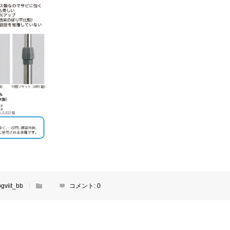
bgviit_bb
コメント:
0