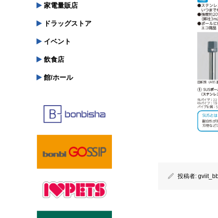
家電量販店
ドラッグストア
イベント
飲食店
館/ホール
投稿者:
gviit_b