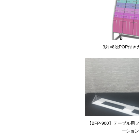
3列×8段POP付
【BFP-900】テーブル
ーション .