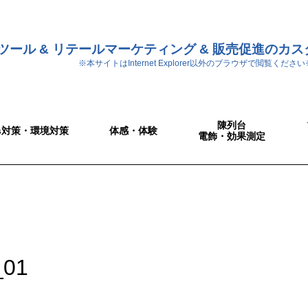
ツール & リテールマーケティング & 販売促進のカ
※本サイトはInternet Explorer以外のブラウザで閲覧ください
陳列台
Gs対策・環境対策
体感・体験
電飾・効果測定
_01