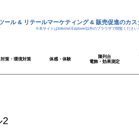
ツール & リテールマーケティング & 販売促進のカ
※本サイトはInternet Explorer以外のブラウザで閲覧ください
陳列台
Gs対策・環境対策
体感・体験
電飾・効果測定
2