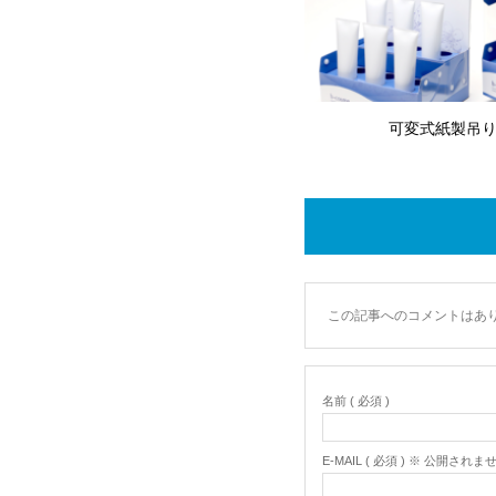
可変式紙製吊
この記事へのコメントはあ
名前 ( 必須 )
E-MAIL ( 必須 ) ※ 公開されま