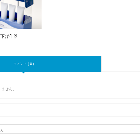
り下げ什器
コメント ( 0 )
りません。
せん