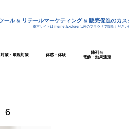
ツール & リテールマーケティング & 販売促進のカ
※本サイトはInternet Explorer以外のブラウザで閲覧ください
陳列台
Gs対策・環境対策
体感・体験
電飾・効果測定
 6