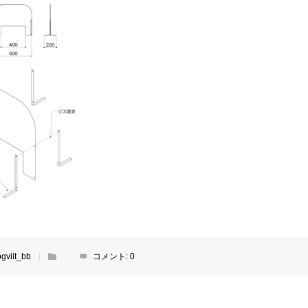
bgviit_bb
コメント:
0