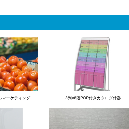
ルマーケティング
3列×8段POP付きカタログ什器