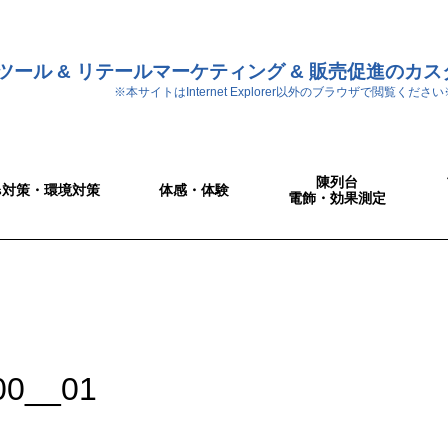
ツール & リテールマーケティング & 販売促進のカ
※本サイトはInternet Explorer以外のブラウザで閲覧ください
陳列台
Gs対策・環境対策
体感・体験
電飾・効果測定
00__01